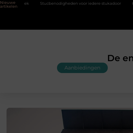
Nieuwe
Stucbenodigheden voor iedere stukadoor
Hoe bouwfolie z
artikelen
De em
Aanbiedingen