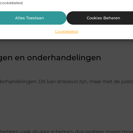
cookiebeleid.
che waardebepaling gebaseerd op markttrends en verge
Alles Toestaan
Cookies Beheren
 aantrekkelijk geprijsd is voor potentiële kopers zonder 
Cookiebeleid
ngen en onderhandelingen
handelingen. Dit kan stressvol zijn, maar met de juist
s hebben vaak drukke schema’s, dus probeer zoveel moge