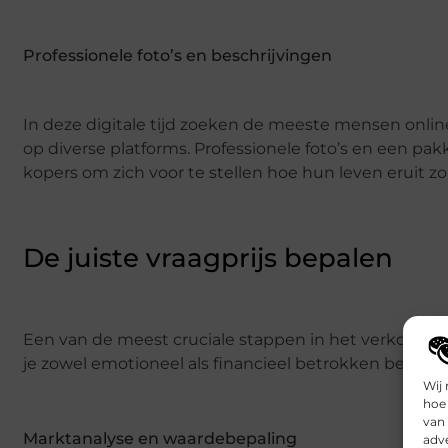
Professionele foto’s en beschrijvingen
In deze digitale tijd zoeken de meeste mensen onlin
op diverse platforms. Professionele foto’s en een pa
kopers om zich voor te stellen hoe hun leven eruit zo
De juiste vraagprijs bepalen
Een van de meest cruciale stappen in het verkoopproce
je zowel emotioneel als financieel betrokken bent bij 
Wij 
hoe 
van
Marktanalyse en waardebepaling
adve