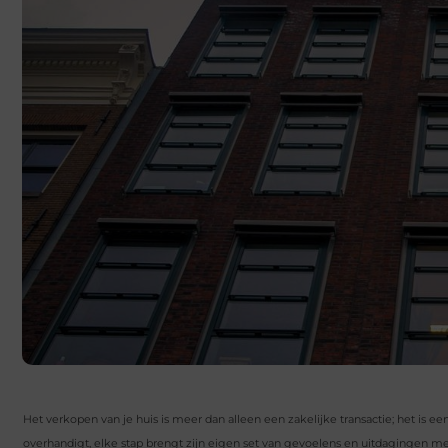
Het verkopen van je huis is meer dan alleen een zakelijke transactie; het is 
overhandigt, elke stap brengt zijn eigen set van gevoelens en uitdagingen 