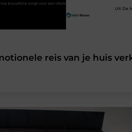
orgt voor een sterker en droger bouwproject
Van kleine reparat
Uit De 
otionele reis van je huis ve