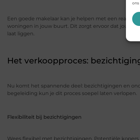
ons 
Een goede makelaar kan je helpen met een realistis
woningen in jouw buurt. Dit zorgt ervoor dat jouw huis
laat liggen.
Het verkoopproces: bezichtigi
Nu komt het spannende deel: bezichtigingen en onder
begeleiding kun je dit proces soepel laten verlopen.
Flexibiliteit bij bezichtigingen
Wees flexibel met bezichtigingen. Potentiële koper