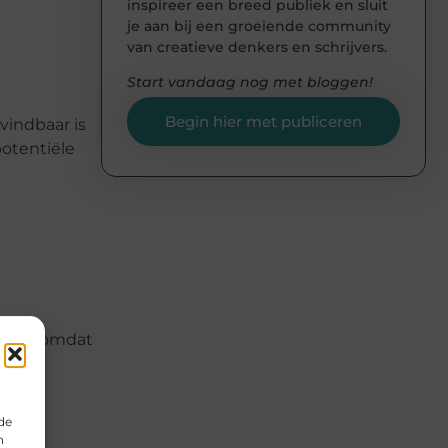
inspireer een breed publiek en sluit
je aan bij een groeiende community
van creatieve denkers en schrijvers.
Start vandaag nog met bloggen!
Begin hier met publiceren
vindbaar is
potentiële
 zijn, omdat
n
de
n