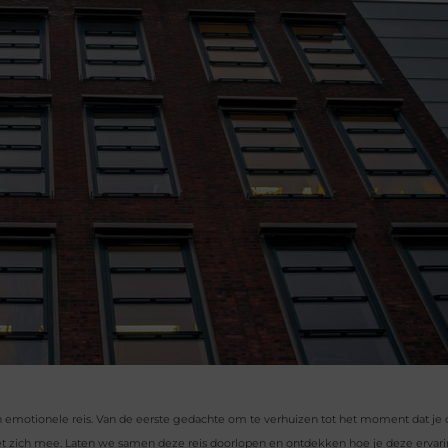
een emotionele reis. Van de eerste gedachte om te verhuizen tot het moment dat je 
met zich mee. Laten we samen deze reis doorlopen en ontdekken hoe je deze ervari