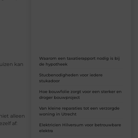
Recente berichten
Laat je inspireren door de nieuwste
artikelen van Solidowonen.nl – dagelijks
verse content, boordevol ideeën, tips en
inzichten.
Waarom een taxatierapport nodig is bij
huizen kan
de hypotheek
Stucbenodigheden voor iedere
stukadoor
Hoe bouwfolie zorgt voor een sterker en
droger bouwproject
Van kleine reparaties tot een verzorgde
woning in Utrecht
niet alleen
elf af:
Elektricien Hilversum voor betrouwbare
elektra