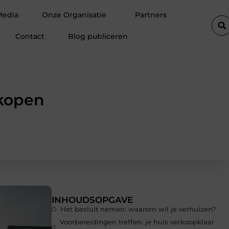
ies tot een verzorgde woning in Utrecht
Elektricien Hilversum v
Media
Onze Organisatie
Partners
Contact
Blog publiceren
rkopen
INHOUDSOPGAVE
Het besluit nemen: waarom wil je verhuizen?
Voorbereidingen treffen: je huis verkoopklaar