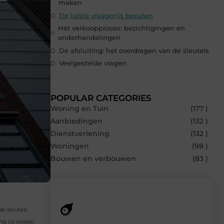
maken
De juiste vraagprijs bepalen
Het verkoopproces: bezichtigingen en
onderhandelingen
De afsluiting: het overdragen van de sleutels
Veelgestelde vragen
POPULAR CATEGORIES
Woning en Tuin
(177 )
Aanbiedingen
(132 )
Dienstverlening
(132 )
Woningen
(98 )
Bouwen en verbouwen
(83 )
de sleutels
ng zo soepel