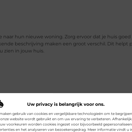
e naar hun nieuwe woning. Zorg ervoor dat je huis goed 
kkende beschrijving maken een groot verschil. Dit helpt 
u zien in jouw huis.
s is het bepalen van de juiste vraagprijs. Dit kan lastig
Uw privacy is belangrijk voor ons.
je huis.
maken gebruik van cookies en vergelijkbare technologieën om te begrijpe
onze website wordt gebruikt en om uw ervaring te verbeteren. Afhankelijk
 uw voorkeuren worden cookies ingezet voor bijvoorbeeld gepersonaliseer
rtenties en het analyseren van bezoekersgedrag. Meer informatie vindt u i