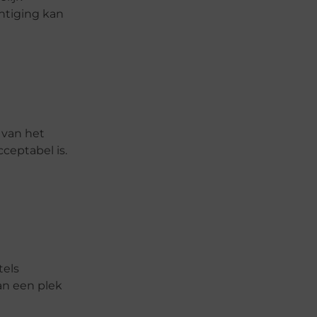
htiging kan
 van het
ceptabel is.
tels
an een plek