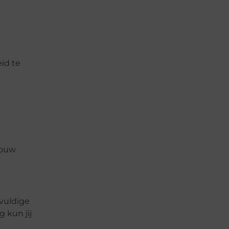
id te
jouw
gvuldige
g kun jij