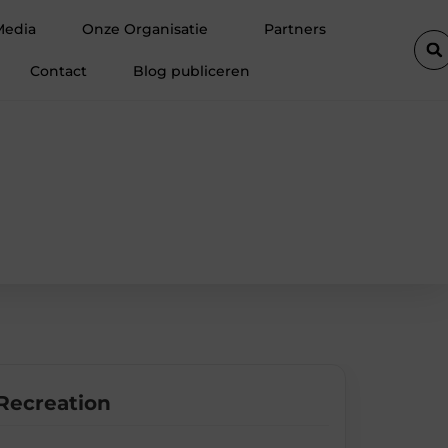
t een verzorgde woning in Utrecht
Elektricien Hilversum voor be
Media
Onze Organisatie
Partners
Contact
Blog publiceren
Recreation