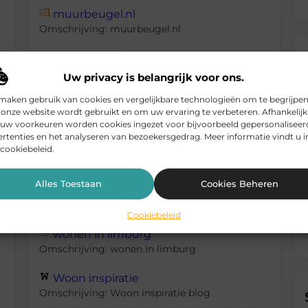
muurbeugel.nl
Omschrijving: muurbeugel.nl
Parasolhoes
Omschrijving:
Uw privacy is belangrijk voor ons.
maken gebruik van cookies en vergelijkbare technologieën om te begrijpe
roobol.com
onze website wordt gebruikt en om uw ervaring te verbeteren. Afhankelijk
Omschrijving:
 uw voorkeuren worden cookies ingezet voor bijvoorbeeld gepersonaliseer
rtenties en het analyseren van bezoekersgedrag. Meer informatie vindt u i
Trapleuning Bevestigen
cookiebeleid.
Omschrijving: Trapleuning Bevestigen
Alles Toestaan
Cookies Beheren
Tuinscherm
Omschrijving: Tuinscherm
Cookiebeleid
wonen in limburg
Omschrijving: wonen in limburg
Woon inspiratie
Omschrijving: Woon inspiratie blog