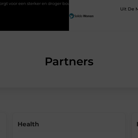
voor een sterker en droger bouwproject
Van kleine reparaties to
Uit De 
Partners
Health