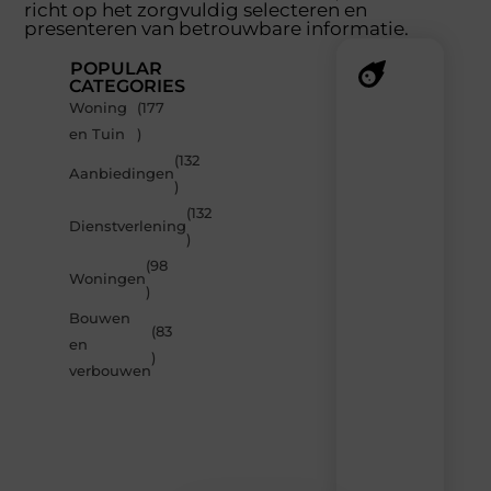
richt op het zorgvuldig selecteren en
presenteren van betrouwbare informatie.
POPULAR
CATEGORIES
Woning
(177
Recente
en Tuin
)
berichten
(132
Laat
Aanbiedingen
)
je
inspireren
(132
Dienstverlening
door
)
de
(98
nieuwste
Woningen
artikelen
)
van
Bouwen
Solidowonen.nl
(83
en
–
)
dagelijks
verbouwen
verse
content,
boordevol
ideeën,
tips
en