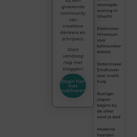
bij een
verzorgde
groeiende
woning in
community
Utrecht
van
creatieve
Elektricien
denkers en
Hilversum
schrijvers.
voor
betrouwbare
Start
elektra
vandaag
nog met
Slotenmaker
bloggen!
Eindhoven
voor snelle
Begin hier
hulp
met
publiceren
Rustiger
slapen
begint bij
de sfeer
rond je bed
Moderne
haarden