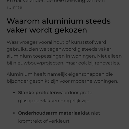
En
dat
verandert
de
hele
beleving
van
een
ruimte.
Waarom
aluminium
steeds
vaker
wordt
gekozen
Waar
vroeger
vooral
hout
of
kunststof
werd
gebruikt,
zien
we
tegenwoordig
steeds
vaker
aluminium
toepassingen
in
woningen.
Niet
alleen
bij
nieuwbouwprojecten,
maar
ook
bij
renovaties.
Aluminium
heeft
namelijk
eigenschappen
die
bijzonder
geschikt
zijn
voor
moderne
woningen.
Slanke
profielen
waardoor
grote
glasoppervlakken
mogelijk
zijn
Onderhoudsarm
materiaal
dat
niet
kromtrekt
of
verkleurt