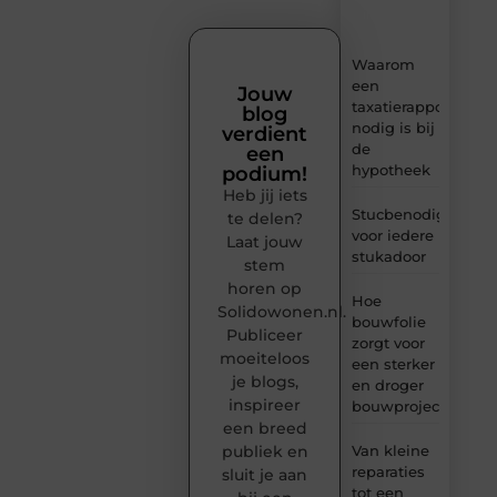
inzichten.
Waarom
een
Jouw
taxatierapport
blog
nodig is bij
verdient
de
een
hypotheek
podium!
Heb jij iets
Stucbenodigheden
te delen?
voor iedere
Laat jouw
stukadoor
stem
horen op
Hoe
Solidowonen.nl.
bouwfolie
Publiceer
zorgt voor
moeiteloos
een sterker
je blogs,
en droger
inspireer
bouwproject
een breed
Van kleine
publiek en
reparaties
sluit je aan
tot een