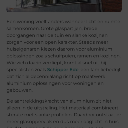
Een
woning
voelt
anders
wanneer
licht
en
ruimte
samenkomen.
Grote
glaspartijen,
brede
doorgangen
naar
de
tuin
en
slanke
kozijnen
zorgen
voor
een
open
karakter.
Steeds
meer
huiseigenaren
kiezen
daarom
voor
aluminium
oplossingen
zoals
schuifpuien,
ramen
en
kozijnen.
Wie
zich
daarin
verdiept,
komt
al
snel
uit
bij
specialisten
zoals
Schipper
Ede
,
een
familiebedrijf
dat
zich
al
decennialang
richt
op
maatwerk
aluminium
oplossingen
voor
woningen
en
gebouwen.
De
aantrekkingskracht
van
aluminium
zit
niet
alleen
in
de
uitstraling.
Het
materiaal
combineert
sterkte
met
slanke
profielen.
Daardoor
ontstaat
er
meer
glasoppervlak
en
dus
meer
daglicht
in
huis.