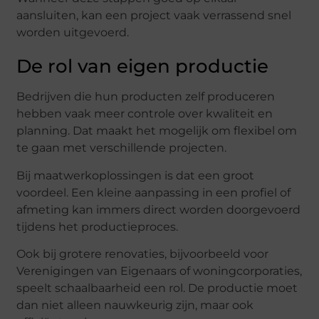
aansluiten,
kan
een
project
vaak
verrassend
snel
worden
uitgevoerd.
De
rol
van
eigen
productie
Bedrijven
die
hun
producten
zelf
produceren
hebben
vaak
meer
controle
over
kwaliteit
en
planning.
Dat
maakt
het
mogelijk
om
flexibel
om
te
gaan
met
verschillende
projecten.
Bij
maatwerkoplossingen
is
dat
een
groot
voordeel.
Een
kleine
aanpassing
in
een
profiel
of
afmeting
kan
immers
direct
worden
doorgevoerd
tijdens
het
productieproces.
Ook
bij
grotere
renovaties,
bijvoorbeeld
voor
Verenigingen
van
Eigenaars
of
woningcorporaties,
speelt
schaalbaarheid
een
rol.
De
productie
moet
dan
niet
alleen
nauwkeurig
zijn,
maar
ook