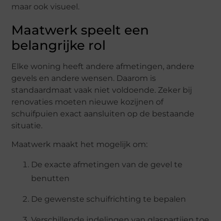
maar
ook
visueel.
Maatwerk
speelt
een
belangrijke
rol
Elke
woning
heeft
andere
afmetingen,
andere
gevels
en
andere
wensen.
Daarom
is
standaardmaat
vaak
niet
voldoende.
Zeker
bij
renovaties
moeten
nieuwe
kozijnen
of
schuifpuien
exact
aansluiten
op
de
bestaande
situatie.
Maatwerk
maakt
het
mogelijk
om:
De
exacte
afmetingen
van
de
gevel
te
benutten
De
gewenste
schuifrichting
te
bepalen
Verschillende
indelingen
van
glaspartijen
toe