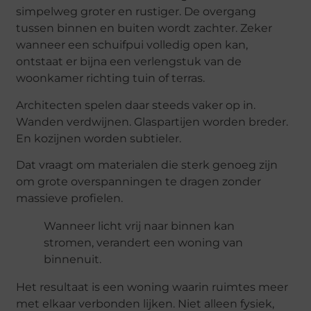
simpelweg
groter
en
rustiger.
De
overgang
tussen
binnen
en
buiten
wordt
zachter.
Zeker
wanneer
een
schuifpui
volledig
open
kan,
ontstaat
er
bijna
een
verlengstuk
van
de
woonkamer
richting
tuin
of
terras.
Architecten
spelen
daar
steeds
vaker
op
in.
Wanden
verdwijnen.
Glaspartijen
worden
breder.
En
kozijnen
worden
subtieler.
Dat
vraagt
om
materialen
die
sterk
genoeg
zijn
om
grote
overspanningen
te
dragen
zonder
massieve
profielen.
Wanneer
licht
vrij
naar
binnen
kan
stromen,
verandert
een
woning
van
binnenuit.
Het
resultaat
is
een
woning
waarin
ruimtes
meer
met
elkaar
verbonden
lijken.
Niet
alleen
fysiek,