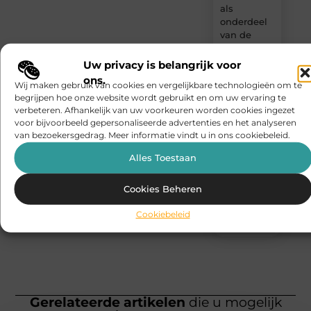
als
onderdeel
van de
woning
van
Uw privacy is belangrijk voor
morgen
ons.
Wij maken gebruik van cookies en vergelijkbare technologieën om te
begrijpen hoe onze website wordt gebruikt en om uw ervaring te
Slotenmaker
verbeteren. Afhankelijk van uw voorkeuren worden cookies ingezet
Geldrop bij
voor bijvoorbeeld gepersonaliseerde advertenties en het analyseren
inbraakschade
van bezoekersgedrag. Meer informatie vindt u in ons cookiebeleid.
en spoed
Alles Toestaan
Slotenmaker
Etten-Leur
Cookies Beheren
bij
buitensluiting
Cookiebeleid
en spoed
Gerelateerde artikelen
die u mogelijk