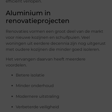
efficiënt
verlopen.
Aluminium
in
renovatieprojecten
Renovaties
vormen
een
groot
deel
van
de
markt
voor
nieuwe
kozijnen
en
schuifpuien.
Veel
woningen
uit
eerdere
decennia
zijn
nog
uitgerust
met
oudere
kozijnen
die
minder
goed
isoleren.
Het
vervangen
daarvan
heeft
meerdere
voordelen.
Betere
isolatie
Minder
onderhoud
Modernere
uitstraling
Verbeterde
veiligheid