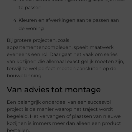
te
passen
Kleuren
en
afwerkingen
aan
te
passen
aan
de
woning
Bij
grotere
projecten,
zoals
appartementencomplexen,
speelt
maatwerk
eveneens
een
rol.
Daar
gaat
het
vaak
om
series
van
kozijnen
die
allemaal
exact
gelijk
moeten
zijn,
terwijl
ze
wel
perfect
moeten
aansluiten
op
de
bouwplanning.
Van
advies
tot
montage
Een
belangrijk
onderdeel
van
een
succesvol
project
is
de
manier
waarop
het
traject
wordt
begeleid.
Het
vervangen
of
plaatsen
van
nieuwe
kozijnen
is
immers
meer
dan
alleen
een
product
bestellen.