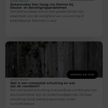
Solido Wonen
Slotenmaker Den Haag: Uw Partner bij
Sleutel- en Beveiligingsproblemen
Een betrouwbaar slot en een goede sleutel zijn
essentieel voor de veiligheid van uw woning of
bedrijfspand. Wanneer u voor
WONING EN TUIN
Solido Wonen
Wat is een composiet schutting en wat
zijn de voordelen?
Een composiet schutting is de perfecte combinatie van
duurzaamheid, stijl, en onderhoudsgemak. Dit type
schutting wordt steeds populairder onder
tuinliefhebbers