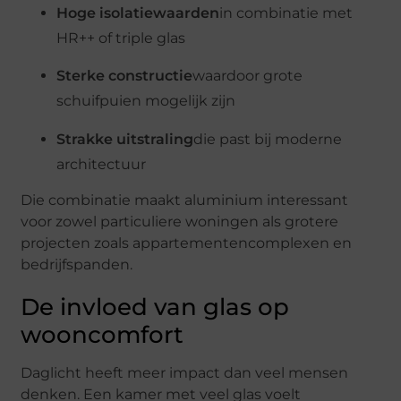
Hoge
isolatiewaarden
in
combinatie
met
HR++
of
triple
glas
Sterke
constructie
waardoor
grote
schuifpuien
mogelijk
zijn
Strakke
uitstraling
die
past
bij
moderne
architectuur
Die
combinatie
maakt
aluminium
interessant
voor
zowel
particuliere
woningen
als
grotere
projecten
zoals
appartementencomplexen
en
bedrijfspanden.
De
invloed
van
glas
op
wooncomfort
Daglicht
heeft
meer
impact
dan
veel
mensen
denken.
Een
kamer
met
veel
glas
voelt