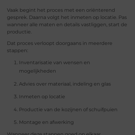
Vaak
begint
het
proces
met
een
oriënterend
gesprek.
Daarna
volgt
het
inmeten
op
locatie.
Pas
wanneer
alle
maten
en
details
vastliggen,
start
de
productie.
Dat
proces
verloopt
doorgaans
in
meerdere
stappen:
Inventarisatie
van
wensen
en
mogelijkheden
Advies
over
materiaal,
indeling
en
glas
Inmeten
op
locatie
Productie
van
de
kozijnen
of
schuifpuien
Montage
en
afwerking
Wanneer
deze
stappen
goed
op
elkaar