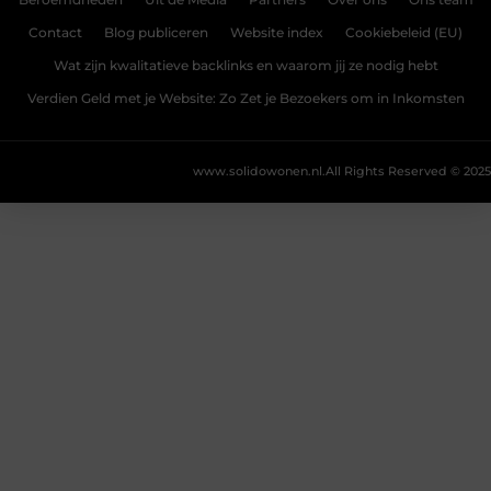
Beroemdheden
Uit de Media
Partners
Over ons
Ons team
Contact
Blog publiceren
Website index
Cookiebeleid (EU)
Wat zijn kwalitatieve backlinks en waarom jij ze nodig hebt
Verdien Geld met je Website: Zo Zet je Bezoekers om in Inkomsten
www.solidowonen.nl.
All Rights Reserved © 2025