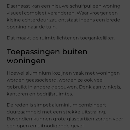
Daarnaast
kan
een
nieuwe
schuifpui
een
woning
visueel
compleet
veranderen.
Waar
vroeger
een
kleine
achterdeur
zat,
ontstaat
ineens
een
brede
opening
naar
de
tuin.
Dat
maakt
de
ruimte
lichter
en
toegankelijker.
Toepassingen
buiten
woningen
Hoewel
aluminium
kozijnen
vaak
met
woningen
worden
geassocieerd,
worden
ze
ook
veel
gebruikt
in
andere
gebouwen.
Denk
aan
winkels,
kantoren
en
bedrijfsruimtes.
De
reden
is
simpel:
aluminium
combineert
duurzaamheid
met
een
strakke
uitstraling.
Bovendien
kunnen
grote
glaspartijen
zorgen
voor
een
open
en
uitnodigende
gevel.