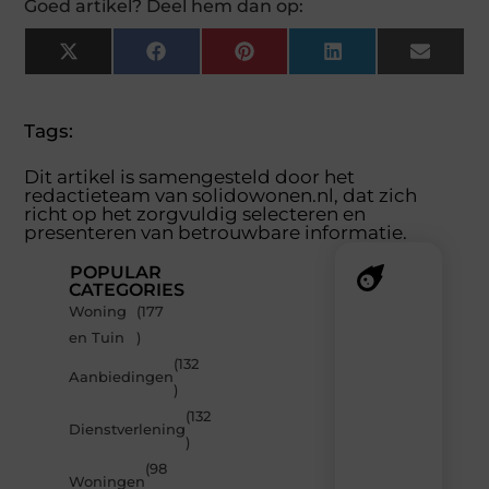
Goed artikel? Deel hem dan op:
X
Facebook
Pinterest
LinkedIn
Email
(Twitter)
Tags:
Dit artikel is samengesteld door het
redactieteam van solidowonen.nl, dat zich
richt op het zorgvuldig selecteren en
presenteren van betrouwbare informatie.
POPULAR
CATEGORIES
Woning
(177
Recente
en Tuin
)
berichten
(132
Laat
Aanbiedingen
)
je
inspireren
(132
Dienstverlening
door
)
de
(98
nieuwste
Woningen