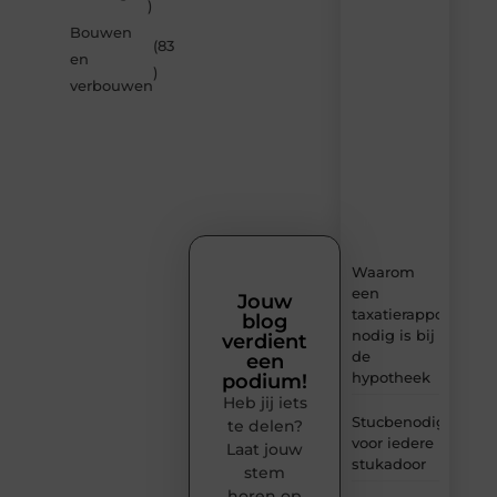
artikelen
)
van
Bouwen
Solidowonen.nl
(83
en
–
)
dagelijks
verbouwen
verse
content,
boordevol
ideeën,
tips
en
inzichten.
Waarom
een
Jouw
taxatierapport
blog
nodig is bij
verdient
de
een
hypotheek
podium!
Heb jij iets
Stucbenodigheden
te delen?
voor iedere
Laat jouw
stukadoor
stem
horen op