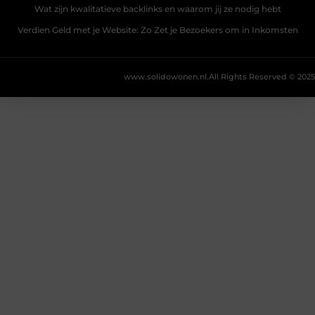
Wat zijn kwalitatieve backlinks en waarom jij ze nodig hebt
Verdien Geld met je Website: Zo Zet je Bezoekers om in Inkomsten
www.solidowonen.nl.
All Rights Reserved © 2025