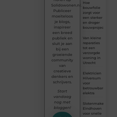
Hoe
Solidowonen.nl.
bouwfolie
Publiceer
zorgt voor
moeiteloos
een sterker
je blogs,
en droger
inspireer
bouwproject
een breed
Van kleine
publiek en
reparaties
sluit je aan
tot een
bij een
verzorgde
groeiende
woning in
community
Utrecht
van
creatieve
Elektricien
denkers en
Hilversum
schrijvers.
voor
betrouwbare
Start
elektra
vandaag
nog met
Slotenmaker
bloggen!
Eindhoven
voor snelle