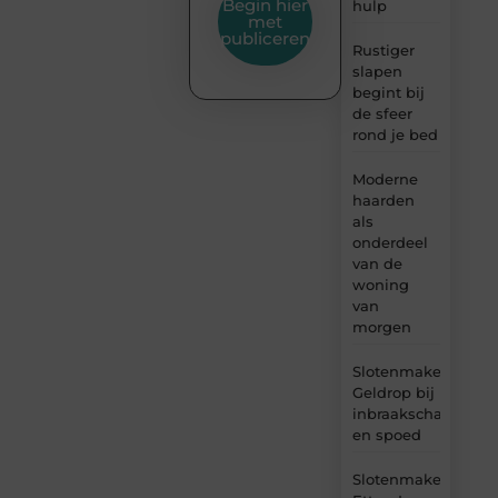
Begin hier
hulp
met
publiceren
Rustiger
slapen
begint bij
de sfeer
rond je bed
Moderne
haarden
als
onderdeel
van de
woning
van
morgen
Slotenmaker
Geldrop bij
inbraakschade
en spoed
Slotenmaker