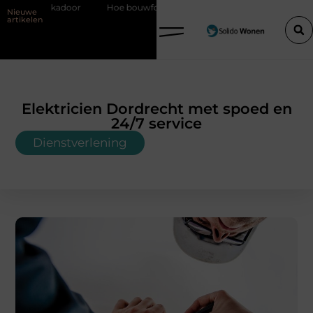
Hoe bouwfolie zorgt voor een sterker en droger bouwproject
Van
Nieuwe
artikelen
Elektricien Dordrecht met spoed en
24/7 service
Dienstverlening