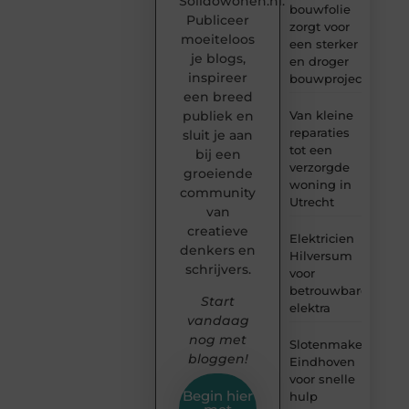
Solidowonen.nl.
bouwfolie
Publiceer
zorgt voor
moeiteloos
een sterker
je blogs,
en droger
inspireer
bouwproject
een breed
Van kleine
publiek en
reparaties
sluit je aan
tot een
bij een
verzorgde
groeiende
woning in
community
Utrecht
van
creatieve
Elektricien
denkers en
Hilversum
schrijvers.
voor
betrouwbare
Start
elektra
vandaag
nog met
Slotenmaker
bloggen!
Eindhoven
voor snelle
Begin hier
hulp