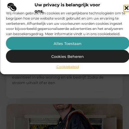
Uw privacy is belangrijk voor
ons.
Wij maken gebruik van cookies en vergelijkbare technologieën om te
begrijpen hoe onze website wordt gebruikt en om uw ervaring te
verbeteren. Afhankelijk van uw voorkeuren worden cookies ingezet
voor bijvoorbeeld gepersonaliseerde advertenties en het analyseren
van bezoekersgedrag. Meer informatie vindt u in ons cookiebeleid.
Alles Toestaan
DIENSTVERLENING
Cookies Beheren
Solido Wonen
Elektricien Hengelo 24/7 spoedservice en
Cookiebeleid
betrouwbaar vakwerk
Een goed functionerende elektrische installatie is
essentieel in elke woning en elk bedrijf. Zodra de
stroom uitvalt of er een