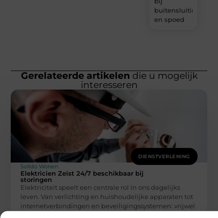
bij
buitensluiting
en spoed
Gerelateerde artikelen
die u mogelijk
interesseren
DIENSTVERLENING
Solido Wonen
Elektricien Zeist 24/7 beschikbaar bij
storingen
Elektriciteit speelt een centrale rol in ons dagelijks
leven. Van verlichting en huishoudelijke apparaten tot
internetverbindingen en beveiligingssystemen: vrijwel
alles