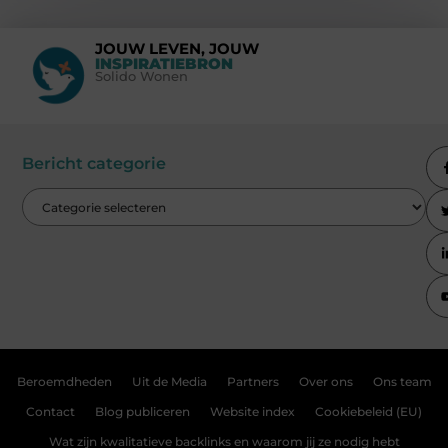
JOUW LEVEN, JOUW
INSPIRATIEBRON
Solido Wonen
Bericht categorie
Beroemdheden
Uit de Media
Partners
Over ons
Ons team
Contact
Blog publiceren
Website index
Cookiebeleid (EU)
Wat zijn kwalitatieve backlinks en waarom jij ze nodig hebt