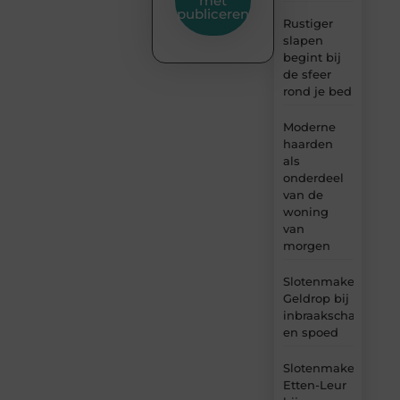
met
publiceren
Rustiger
slapen
begint bij
de sfeer
rond je bed
Moderne
haarden
als
onderdeel
van de
woning
van
morgen
Slotenmaker
Geldrop bij
inbraakschade
en spoed
Slotenmaker
Etten-Leur