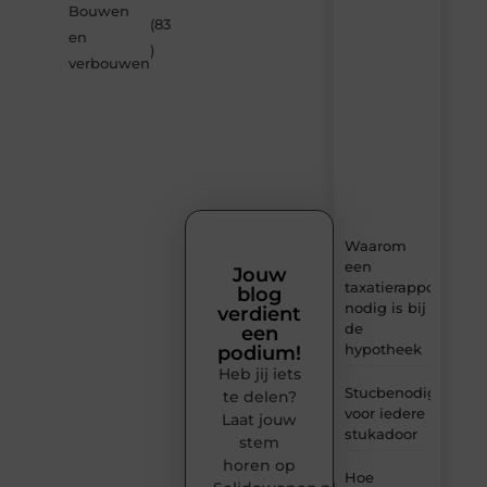
van
Bouwen
Solidowonen.nl
(83
en
–
)
dagelijks
verbouwen
verse
content,
boordevol
ideeën,
tips
en
inzichten.
Waarom
een
Jouw
taxatierapport
blog
nodig is bij
verdient
de
een
hypotheek
podium!
Heb jij iets
Stucbenodigheden
te delen?
voor iedere
Laat jouw
stukadoor
stem
horen op
Hoe