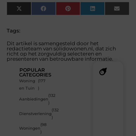
X
Facebook
Pinterest
LinkedIn
Email
(Twitter)
Tags:
Dit artikel is samengesteld door het
redactieteam van solidowonen.nl, dat zich
richt op het zorgvuldig selecteren en
presenteren van betrouwbare informatie.
POPULAR
CATEGORIES
Woning
(177
Recente
en Tuin
)
berichten
(132
Laat
Aanbiedingen
)
je
inspireren
(132
Dienstverlening
door
)
de
(98
nieuwste
Woningen
artikelen
)