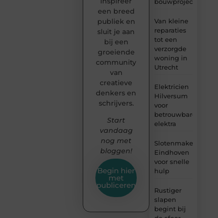
inspireer
bouwproject
een breed
Van kleine
publiek en
reparaties
sluit je aan
tot een
bij een
verzorgde
groeiende
woning in
community
Utrecht
van
creatieve
Elektricien
denkers en
Hilversum
schrijvers.
voor
betrouwbare
Start
elektra
vandaag
nog met
Slotenmaker
bloggen!
Eindhoven
voor snelle
Begin hier
hulp
met
publiceren
Rustiger
slapen
begint bij
de sfeer