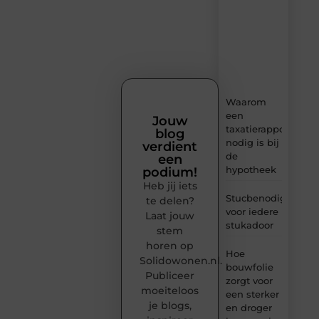
content,
boordevol
ideeën,
tips
en
inzichten.
Waarom
een
Jouw
taxatierapport
blog
nodig is bij
verdient
de
een
hypotheek
podium!
Heb jij iets
Stucbenodigheden
te delen?
voor iedere
Laat jouw
stukadoor
stem
horen op
Hoe
Solidowonen.nl.
bouwfolie
Publiceer
zorgt voor
moeiteloos
een sterker
je blogs,
en droger