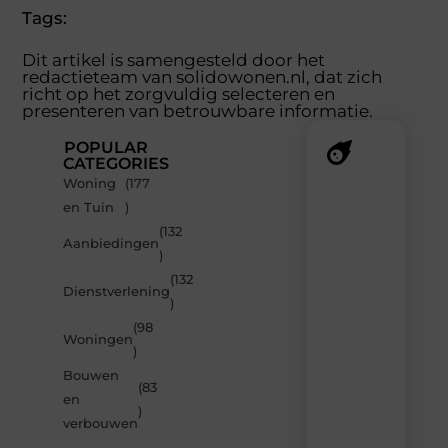
Tags:
Dit artikel is samengesteld door het
redactieteam van solidowonen.nl, dat zich
richt op het zorgvuldig selecteren en
presenteren van betrouwbare informatie.
POPULAR
CATEGORIES
Woning
(177
Recente
en Tuin
)
berichten
(132
Laat
Aanbiedingen
)
je
inspireren
(132
Dienstverlening
door
)
de
(98
nieuwste
Woningen
artikelen
)
van
Bouwen
Solidowonen.nl
(83
en
–
)
dagelijks
verbouwen
verse