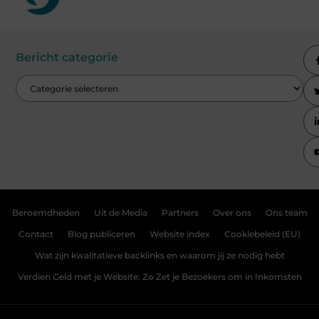
Bericht categorie
Beroemdheden
Uit de Media
Partners
Over ons
Ons team
Contact
Blog publiceren
Website index
Cookiebeleid (EU)
Wat zijn kwalitatieve backlinks en waarom jij ze nodig hebt
Verdien Geld met je Website: Zo Zet je Bezoekers om in Inkomsten