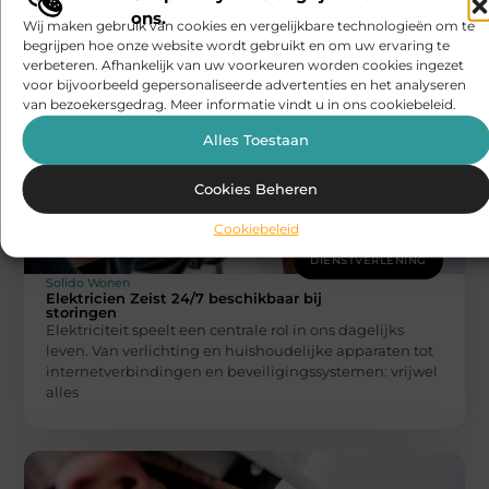
ons.
Wij maken gebruik van cookies en vergelijkbare technologieën om te
begrijpen hoe onze website wordt gebruikt en om uw ervaring te
verbeteren. Afhankelijk van uw voorkeuren worden cookies ingezet
Gerelateerde artikelen
die u mogelijk
voor bijvoorbeeld gepersonaliseerde advertenties en het analyseren
interesseren
van bezoekersgedrag. Meer informatie vindt u in ons cookiebeleid.
Alles Toestaan
Cookies Beheren
Cookiebeleid
DIENSTVERLENING
Solido Wonen
Elektricien Zeist 24/7 beschikbaar bij
storingen
Elektriciteit speelt een centrale rol in ons dagelijks
leven. Van verlichting en huishoudelijke apparaten tot
internetverbindingen en beveiligingssystemen: vrijwel
alles