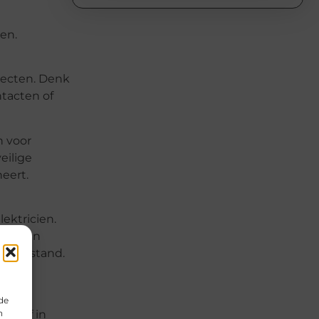
en.
jecten. Denk
ntacten of
n voor
eilige
eert.
ektricien.
 hebben
n stilstand.
n
de
n
n zelf in