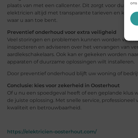
ons 
plaats van met een callcenter. Dit zorgt voor duidel
elektricien altijd met transparante tarieven en krij
waar u aan toe bent.
Preventief onderhoud voor extra veiligheid
Veel storingen en problemen kunnen worden voorkom
inspecteren en adviseren over het vervangen van vero
aardlekschakelaars. Ook kan er gekeken worden naa
apparaten of duurzame oplossingen wilt installeren.
Door preventief onderhoud blijft uw woning of bedri
Conclusie: kies voor zekerheid in Oosterhout
Of u nu een spoedgeval heeft of een geplande klus wil
de juiste oplossing. Met snelle service, professione
kwaliteit en betrouwbaarheid.
https://elektricien-oosterhout.com/