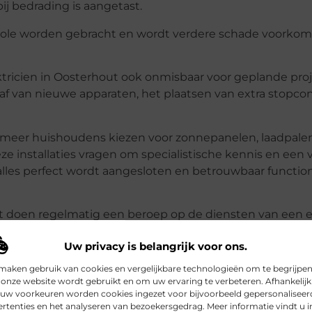
j bedrading is aangetast.
ntrole worden gebracht en wordt verdere schade voorkom
ktricien in Oosterhout ook onmisbaar voor geplande pro
af van nieuwe apparaten, het plaatsen van extra stopco
meer huishoudens kiezen voor zonnepanelen, laadpale
 installaties vragen om specialistische kennis en een v
 alles perfect wordt aangesloten en betrouwbaar function
ut doen regelmatig een beroep op de diensten van een el
 de woning, terwijl bedrijven vaak grotere installaties
Uw privacy is belangrijk voor ons.
 op de werkvloer kan immers leiden tot productieverlies e
nelle, betrouwbare service op maat.
maken gebruik van cookies en vergelijkbare technologieën om te begrijpe
onze website wordt gebruikt en om uw ervaring te verbeteren. Afhankelijk
 uw voorkeuren worden cookies ingezet voor bijvoorbeeld gepersonaliseer
rtenties en het analyseren van bezoekersgedrag. Meer informatie vindt u i
persoonlijke contact. U spreekt vaak direct met de vakma