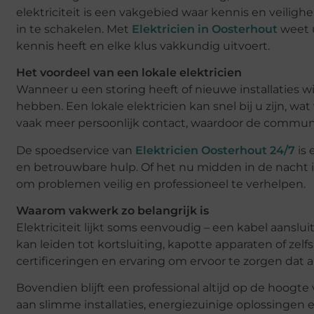
elektriciteit is een vakgebied waar kennis en veilig
in te schakelen. Met
Elektricien in Oosterhout
weet u
kennis heeft en elke klus vakkundig uitvoert.
Het voordeel van een lokale elektricien
Wanneer u een storing heeft of nieuwe installaties wi
hebben. Een lokale elektricien kan snel bij u zijn, wa
vaak meer persoonlijk contact, waardoor de communica
De spoedservice van
Elektricien Oosterhout 24/7
is 
en betrouwbare hulp. Of het nu midden in de nacht is o
om problemen veilig en professioneel te verhelpen.
Waarom vakwerk zo belangrijk is
Elektriciteit lijkt soms eenvoudig – een kabel aanslu
kan leiden tot kortsluiting, kapotte apparaten of zelf
certificeringen en ervaring om ervoor te zorgen dat
Bovendien blijft een professional altijd op de hoog
aan slimme installaties, energiezuinige oplossinge