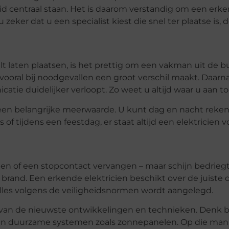
heid centraal staan. Het is daarom verstandig om een e
 zeker dat u een specialist kiest die snel ter plaatse is, d
lt laten plaatsen, is het prettig om een vakman uit de b
t vooral bij noodgevallen een groot verschil maakt. Daarna
tie duidelijker verloopt. Zo weet u altijd waar u aan to
een belangrijke meerwaarde. U kunt dag en nacht reken
f tijdens een feestdag, er staat altijd een elektricien v
iten of een stopcontact vervangen – maar schijn bedriegt
s brand. Een erkende elektricien beschikt over de juiste 
 alles volgens de veiligheidsnormen wordt aangelegd.
te van de nieuwste ontwikkelingen en technieken. Denk b
n en duurzame systemen zoals zonnepanelen. Op die man