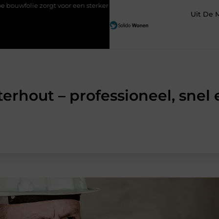
 voor een sterker en droger bouwproject
Van kleine reparaties t
Uit De 
terhout – professioneel, sne