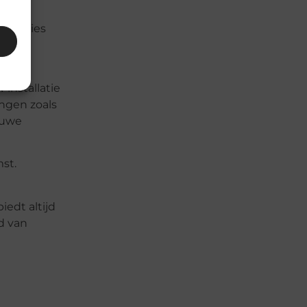
nde
u precies
installatie
ingen zoals
euwe
st.
iedt altijd
d van