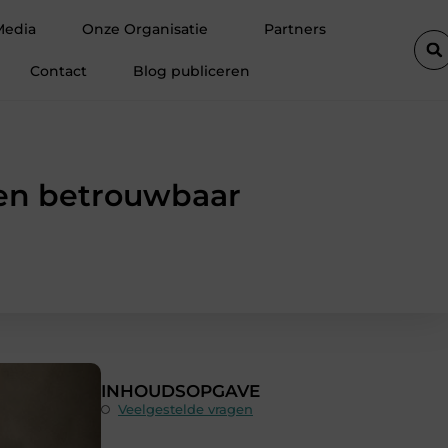
ot een verzorgde woning in Utrecht
Elektricien Hilversum voor 
Media
Onze Organisatie
Partners
Contact
Blog publiceren
l en betrouwbaar
INHOUDSOPGAVE
Veelgestelde vragen