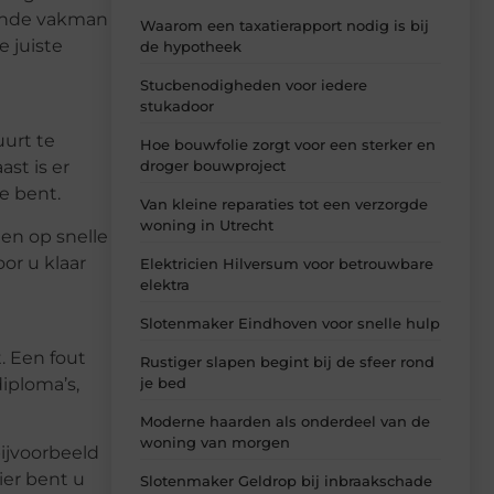
rkende vakman
Waarom een taxatierapport nodig is bij
e juiste
de hypotheek
Stucbenodigheden voor iedere
stukadoor
uurt te
Hoe bouwfolie zorgt voor een sterker en
droger bouwproject
ast is er
e bent.
Van kleine reparaties tot een verzorgde
woning in Utrecht
en op snelle
oor u klaar
Elektricien Hilversum voor betrouwbare
elektra
Slotenmaker Eindhoven voor snelle hulp
. Een fout
Rustiger slapen begint bij de sfeer rond
diploma’s,
je bed
Moderne haarden als onderdeel van de
woning van morgen
ijvoorbeeld
ier bent u
Slotenmaker Geldrop bij inbraakschade