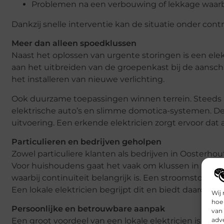
Problemen na een verbouwing of lekkage waarbi
Dankzij snelle interventie kan de situatie onder co
Meer dan alleen spoedklussen
Naast het oplossen van urgente storingen is een ele
aan het uitbreiden van de groepenkast bij de aansch
het installeren van nieuwe verlichting.
Ook duurzame toepassingen winnen terrein. Steeds 
elektrische auto’s en slimme domotica-systemen. Deze
uitvoering. Een erkende elektricien zorgt ervoor dat
Particulieren en bedrijven geholpen
Zowel particuliere klanten als bedrijven in Oosterho
Voor huishoudens gaat het vaak om klussen in en rond
waarbij continuïteit belangrijk is. Een stroomstoring
Een lokale elektricien begrijpt dit en biedt daarom s
Wij 
hoe 
Persoonlijke en betrouwbare aanpak
van
adve
Een groot voordeel van een lokale elektricien is het 