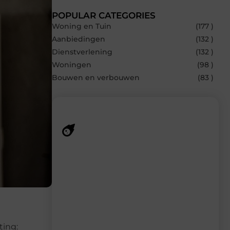
POPULAR CATEGORIES
Woning en Tuin
(177 )
Aanbiedingen
(132 )
Dienstverlening
(132 )
Woningen
(98 )
Bouwen en verbouwen
(83 )
Recente berichten
Laat je inspireren door de nieuwste
artikelen van Solidowonen.nl – dagelijks
verse content, boordevol ideeën, tips en
inzichten.
ting: