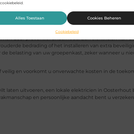
cookiebeleid.
ijke afspraken en korte lijnen. Bovendien werkt een erke
gt u garantie op de uitgevoerde werkzaamheden. Zo weet 
Alles Toestaan
Cookies Beheren
Cookiebeleid
en door preventief onderhoud. Een elektricien kan uw 
uderde bedrading of het installeren van extra beveilig
r de belasting van uw groepenkast, zeker wanneer u ni
jf veilig en voorkomt u onverwachte kosten in de toekom
t laten uitvoeren, een lokale elektricien in Oosterhout b
el vakmanschap en persoonlijke aandacht bent u verzeker