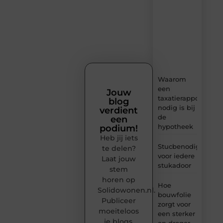
verse
content,
boordevol
ideeën,
tips
en
inzichten.
Waarom
een
Jouw
taxatierapport
blog
nodig is bij
verdient
de
een
hypotheek
podium!
Heb jij iets
Stucbenodigheden
te delen?
voor iedere
Laat jouw
stukadoor
stem
horen op
Hoe
Solidowonen.nl.
bouwfolie
Publiceer
zorgt voor
moeiteloos
een sterker
je blogs,
en droger