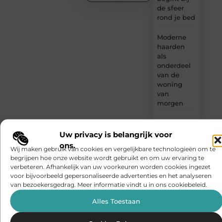
de sfeer
rond je bed
Moderne
haarden
als
onderdeel
van de
woning
van
morgen
Slotenmaker
Geldrop bij
Uw privacy is belangrijk voor
inbraakschade
ons.
Wij maken gebruik van cookies en vergelijkbare technologieën om te
en spoed
begrijpen hoe onze website wordt gebruikt en om uw ervaring te
verbeteren. Afhankelijk van uw voorkeuren worden cookies ingezet
Slotenmaker
voor bijvoorbeeld gepersonaliseerde advertenties en het analyseren
Etten-Leur
van bezoekersgedrag. Meer informatie vindt u in ons cookiebeleid.
bij
buitensluiting
Alles Toestaan
en spoed