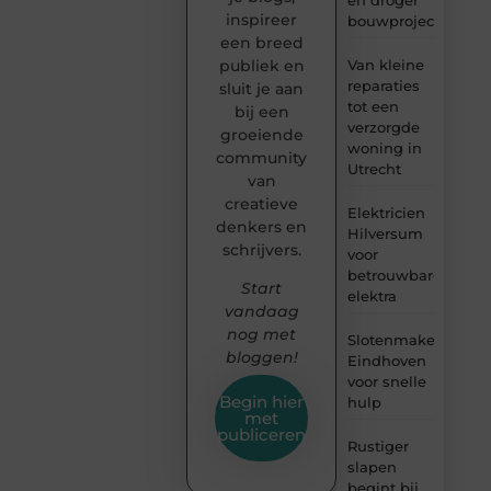
inspireer
bouwproject
een breed
Van kleine
publiek en
reparaties
sluit je aan
tot een
bij een
verzorgde
groeiende
woning in
community
Utrecht
van
creatieve
Elektricien
denkers en
Hilversum
schrijvers.
voor
betrouwbare
Start
elektra
vandaag
nog met
Slotenmaker
bloggen!
Eindhoven
voor snelle
Begin hier
hulp
met
publiceren
Rustiger
slapen
begint bij