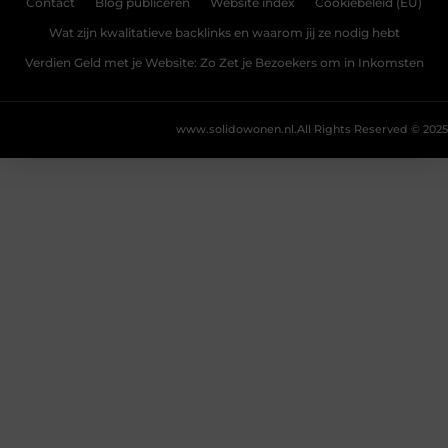
Contact
Blog publiceren
Website index
Cookiebeleid (EU)
Wat zijn kwalitatieve backlinks en waarom jij ze nodig hebt
Verdien Geld met je Website: Zo Zet je Bezoekers om in Inkomsten
www.solidowonen.nl.
All Rights Reserved © 2025