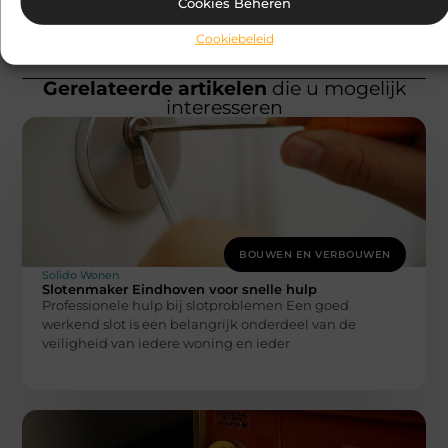
Cookies Beheren
Cookiebeleid
Gerelateerde artikelen
die u mogelijk
interesseren
BOUWEN EN VERBOUWEN
Solido Wonen
Slotenmaker Eindhoven voor snelle hulp
Professionele hulp bij slotproblemen Een goed
werkend slot is een belangrijk onderdeel van de
veiligheid van iedere woning en ieder