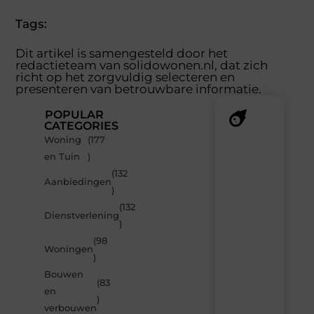
Tags:
Dit artikel is samengesteld door het
redactieteam van solidowonen.nl, dat zich
richt op het zorgvuldig selecteren en
presenteren van betrouwbare informatie.
POPULAR
CATEGORIES
Woning
(177
Recente
en Tuin
)
berichten
(132
Laat
Aanbiedingen
)
je
inspireren
(132
Dienstverlening
door
)
de
(98
nieuwste
Woningen
artikelen
)
van
Bouwen
Solidowonen.nl
(83
en
–
)
dagelijks
verbouwen