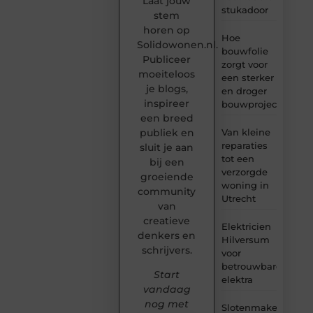
Laat jouw
stukadoor
stem
horen op
Hoe
Solidowonen.nl.
bouwfolie
Publiceer
zorgt voor
moeiteloos
een sterker
je blogs,
en droger
inspireer
bouwproject
een breed
Van kleine
publiek en
reparaties
sluit je aan
tot een
bij een
verzorgde
groeiende
woning in
community
Utrecht
van
creatieve
Elektricien
denkers en
Hilversum
schrijvers.
voor
betrouwbare
Start
elektra
vandaag
nog met
Slotenmaker