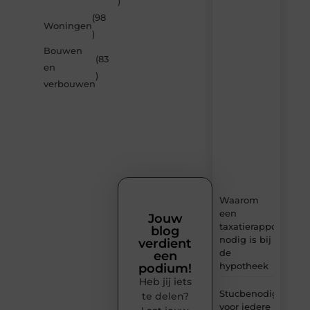
)
de
(98
nieuwste
Woningen
artikelen
)
van
Bouwen
Solidowonen.nl
(83
en
–
)
dagelijks
verbouwen
verse
content,
boordevol
ideeën,
tips
en
inzichten.
Waarom
een
Jouw
taxatierapport
blog
nodig is bij
verdient
de
een
hypotheek
podium!
Heb jij iets
Stucbenodigheden
te delen?
voor iedere