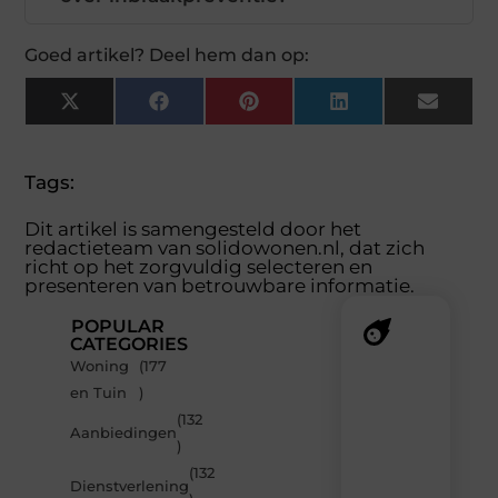
Goed artikel? Deel hem dan op:
X
Facebook
Pinterest
LinkedIn
Email
(Twitter)
Tags:
Dit artikel is samengesteld door het
redactieteam van solidowonen.nl, dat zich
richt op het zorgvuldig selecteren en
presenteren van betrouwbare informatie.
POPULAR
CATEGORIES
Woning
(177
Recente
en Tuin
)
berichten
(132
Laat
Aanbiedingen
)
je
inspireren
(132
Dienstverlening
door