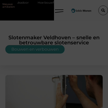
Hoe bouwfolie zorgt voor een sterker en droger bouwproject
Va
Nieuwe
artikelen
Slotenmaker Veldhoven – snelle en
betrouwbare slotenservice
Bouwen en verbouwen