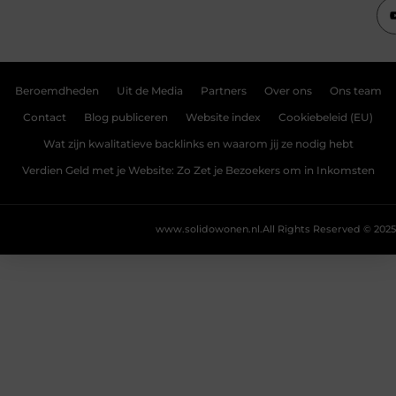
Beroemdheden
Uit de Media
Partners
Over ons
Ons team
Contact
Blog publiceren
Website index
Cookiebeleid (EU)
Wat zijn kwalitatieve backlinks en waarom jij ze nodig hebt
Verdien Geld met je Website: Zo Zet je Bezoekers om in Inkomsten
www.solidowonen.nl.
All Rights Reserved © 2025