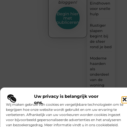
bloggen!
Eindhoven
voor snelle
Begin hier
hulp
met
publiceren
Rustiger
slapen
begint bij
de sfeer
rond je bed
Moderne
haarden
als
onderdeel
van de
woning
van
Uw privacy is belangrijk voor
morgen
ons.
Wij maken gebruik van cookies en vergelijkbare technologieën om te
Slotenmaker
begrijpen hoe onze website wordt gebruikt en om uw ervaring te
Geldrop bij
verbeteren. Afhankelijk van uw voorkeuren worden cookies ingezet
inbraakschade
voor bijvoorbeeld gepersonaliseerde advertenties en het analyseren
en spoed
van bezoekersgedrag. Meer informatie vindt u in ons cookiebeleid.