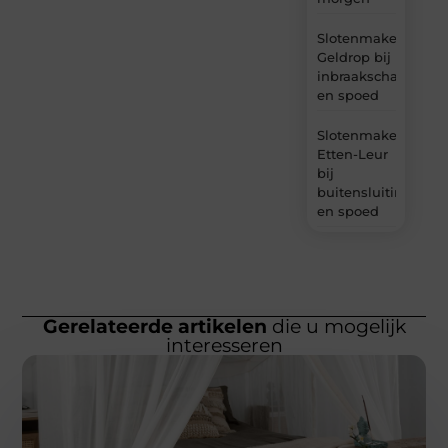
Slotenmaker
Geldrop bij
inbraakschade
en spoed
Slotenmaker
Etten-Leur
bij
buitensluiting
en spoed
Gerelateerde artikelen
die u mogelijk
interesseren