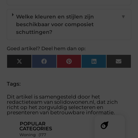
Welke kleuren en stijlen zijn
▼
beschikbaar voor composiet
schuttingen?
Goed artikel? Deel hem dan op:
X
Facebook
Pinterest
LinkedIn
Email
(Twitter)
Tags:
Dit artikel is samengesteld door het
redactieteam van solidowonen.nl, dat zich
richt op het zorgvuldig selecteren en
presenteren van betrouwbare informatie.
POPULAR
CATEGORIES
Woning
(177
Recente