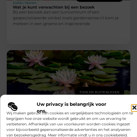
Solido Wonen
Wat je kunt verwachten bij een bezoek
Bij een bezoek aan een tuincentrum of een
gespecialiseerde winkel zoals gardensense.nl kom je
meteen in een groene en inspirerende
TUIN EN BUITENLEVEN
Solido Wonen
Is Uw Vijver Klaar voor de Zomer? Ontdek
Uw privacy is belangrijk voor
de Belangrijkste Onderhoudstips!
ons.
Waarom is Regelmatig Onderhoud aan Uw Vijver Zo
Wij maken gebruik van cookies en vergelijkbare technologieën om te
Belangrijk? Uw vijver is een levendig ecosysteem dat
begrijpen hoe onze website wordt gebruikt en om uw ervaring te
constante aandacht en zorg
verbeteren. Afhankelijk van uw voorkeuren worden cookies ingezet
voor bijvoorbeeld gepersonaliseerde advertenties en het analyseren
van bezoekersgedrag. Meer informatie vindt u in ons cookiebeleid.