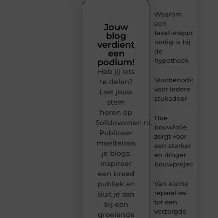
Waarom
een
Jouw
taxatierapport
blog
nodig is bij
verdient
de
een
hypotheek
podium!
Heb jij iets
Stucbenodigheden
te delen?
voor iedere
Laat jouw
stukadoor
stem
horen op
Hoe
Solidowonen.nl.
bouwfolie
Publiceer
zorgt voor
moeiteloos
een sterker
je blogs,
en droger
inspireer
bouwproject
een breed
Van kleine
publiek en
reparaties
sluit je aan
tot een
bij een
verzorgde
groeiende