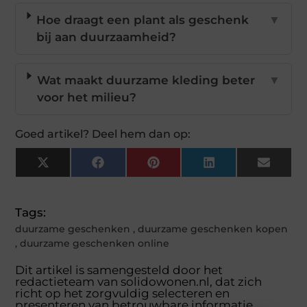
Hoe draagt een plant als geschenk
▼
bij aan duurzaamheid?
Wat maakt duurzame kleding beter
▼
voor het milieu?
Goed artikel? Deel hem dan op:
X
Facebook
Pinterest
LinkedIn
Email
(Twitter)
Tags:
duurzame geschenken
,
duurzame geschenken kopen
,
duurzame geschenken online
Dit artikel is samengesteld door het
redactieteam van solidowonen.nl, dat zich
richt op het zorgvuldig selecteren en
presenteren van betrouwbare informatie.