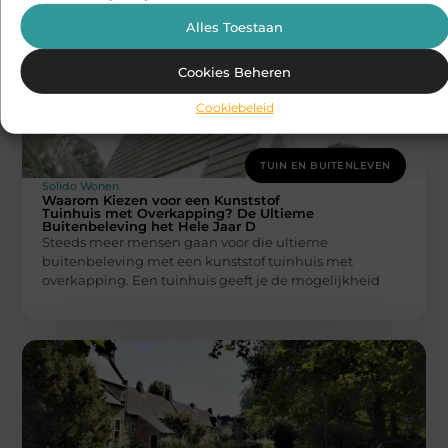
Alles Toestaan
Cookies Beheren
Cookiebeleid
TUIN EN BUITENLEVEN
Solido Wonen
Waarom Kiezen voor een Kunststof
Tuinhuis met Overkapping? De Ultieme
Buitenbeleving het Hele Jaar D
Steeds meer mensen gaan voor die ultieme
buitenbeleving met een kunststof tuinhuis met
overkapping. Een tuinhuis geeft je de mogelijkheid