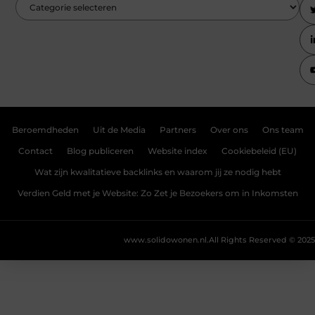
Beroemdheden
Uit de Media
Partners
Over ons
Ons team
Contact
Blog publiceren
Website index
Cookiebeleid (EU)
Wat zijn kwalitatieve backlinks en waarom jij ze nodig hebt
Verdien Geld met je Website: Zo Zet je Bezoekers om in Inkomsten
www.solidowonen.nl.
All Rights Reserved © 2025