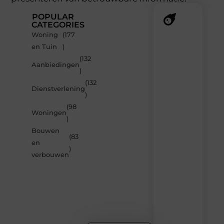
POPULAR
CATEGORIES
Woning
(177
Recente
en Tuin
)
berichten
(132
Laat
Aanbiedingen
)
je
inspireren
(132
Dienstverlening
door
)
de
(98
nieuwste
Woningen
artikelen
)
van
Bouwen
Solidowonen.nl
(83
en
–
)
dagelijks
verbouwen
verse
content,
boordevol
ideeën,
tips
en
inzichten.