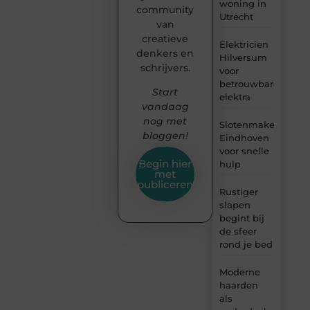
woning in
community
Utrecht
van
creatieve
Elektricien
denkers en
Hilversum
schrijvers.
voor
betrouwbare
Start
elektra
vandaag
nog met
Slotenmaker
bloggen!
Eindhoven
voor snelle
Begin hier
hulp
met
publiceren
Rustiger
slapen
begint bij
de sfeer
rond je bed
Moderne
haarden
als