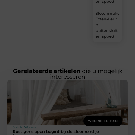
en spoed
Slotenmaker
Etten-Leur
bij
buitensluiting
en spoed
Gerelateerde artikelen
die u mogelijk
interesseren
WONING EN TUIN
Solido Wonen
Rustiger slapen begint bij de sfeer rond je