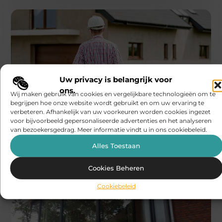
WONING EN TUIN
Uw privacy is belangrijk voor
Solido Wonen
ons.
Wij maken gebruik van cookies en vergelijkbare technologieën om te
Prefab houtskeletbouw laten bouwen
door VG Loghouses
begrijpen hoe onze website wordt gebruikt en om uw ervaring te
De bouwsector verandert snel en steeds meer mensen
verbeteren. Afhankelijk van uw voorkeuren worden cookies ingezet
kiezen voor efficiënte en duurzame bouwmethoden.
voor bijvoorbeeld gepersonaliseerde advertenties en het analyseren
Prefab oplossingen winnen daarbij aan populariteit,
van bezoekersgedrag. Meer informatie vindt u in ons cookiebeleid.
Alles Toestaan
Cookies Beheren
Cookiebeleid