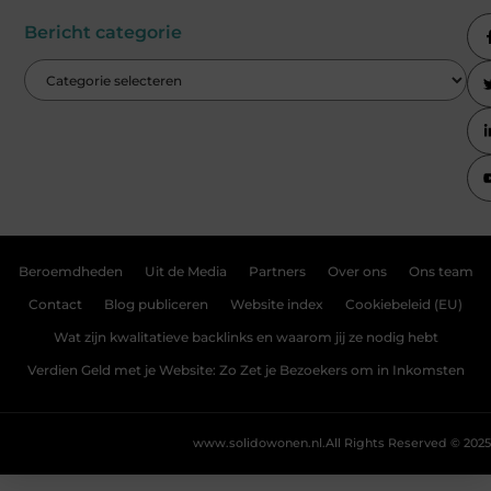
Bericht categorie
Beroemdheden
Uit de Media
Partners
Over ons
Ons team
Contact
Blog publiceren
Website index
Cookiebeleid (EU)
Wat zijn kwalitatieve backlinks en waarom jij ze nodig hebt
Verdien Geld met je Website: Zo Zet je Bezoekers om in Inkomsten
www.solidowonen.nl.
All Rights Reserved © 2025