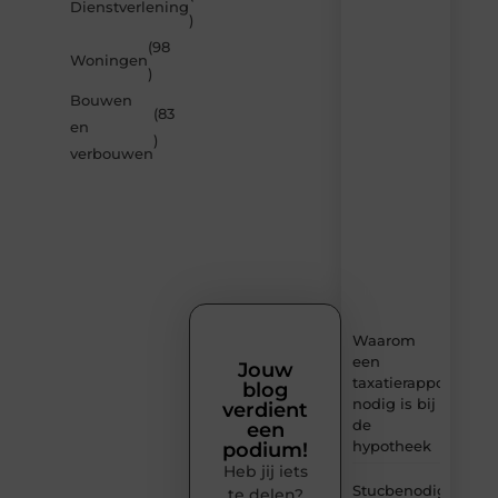
Dienstverlening
door
)
de
(98
nieuwste
Woningen
artikelen
)
van
Bouwen
Solidowonen.nl
(83
en
–
)
dagelijks
verbouwen
verse
content,
boordevol
ideeën,
tips
en
inzichten.
Waarom
een
Jouw
taxatierapport
blog
nodig is bij
verdient
de
een
hypotheek
podium!
Heb jij iets
Stucbenodigheden
te delen?