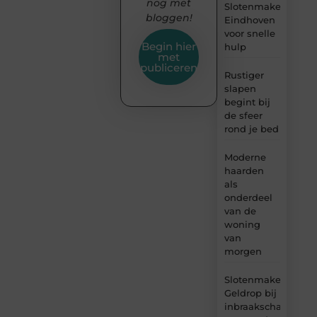
nog met
Slotenmaker
bloggen!
Eindhoven
voor snelle
Begin hier
hulp
met
publiceren
Rustiger
slapen
begint bij
de sfeer
rond je bed
Moderne
haarden
als
onderdeel
van de
woning
van
morgen
Slotenmaker
Geldrop bij
inbraakschade