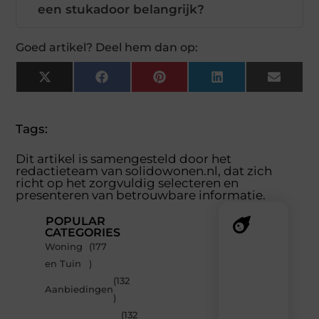
een stukadoor belangrijk?
Goed artikel? Deel hem dan op:
X
Facebook
Pinterest
LinkedIn
Email
(Twitter)
Tags:
Dit artikel is samengesteld door het
redactieteam van solidowonen.nl, dat zich
richt op het zorgvuldig selecteren en
presenteren van betrouwbare informatie.
POPULAR
CATEGORIES
Woning
(177
Recente
en Tuin
)
berichten
(132
Laat
Aanbiedingen
)
je
inspireren
(132