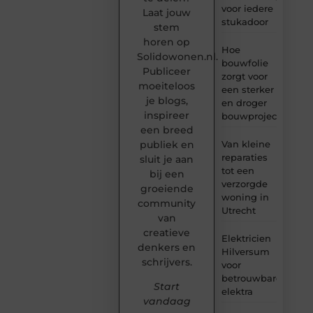
voor iedere
Laat jouw
stukadoor
stem
horen op
Hoe
Solidowonen.nl.
bouwfolie
Publiceer
zorgt voor
moeiteloos
een sterker
je blogs,
en droger
inspireer
bouwproject
een breed
Van kleine
publiek en
reparaties
sluit je aan
tot een
bij een
verzorgde
groeiende
woning in
community
Utrecht
van
creatieve
Elektricien
denkers en
Hilversum
schrijvers.
voor
betrouwbare
Start
elektra
vandaag